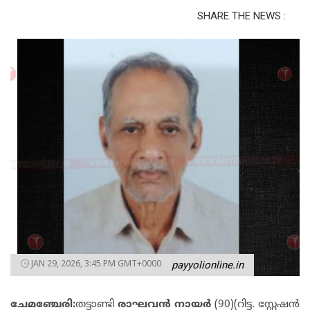
SHARE THE NEWS :
JAN 29, 2026, 3:45 PM GMT+0000
payyolionline.in
ചേമഞ്ചേരി:
തട്ടാണ്ടി
രാഘവൻ നായർ
(90)(റിട്ട. സ്റ്റേഷൻ