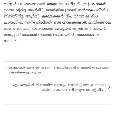
മാസ്റ്റർ ) നിര്യാതനായി.
ഭാര്യ:
രാധ (റിട്ട. ടീച്ചർ ).
മക്കൾ:
രാജേഷ്(റിട്ട. ആർമി ), ലാൽജിത് (സബ് ഇൻസ്പെക്ടർ ),
ജിജിത്(റിട്ട. ആർമി).
മരുമക്കൾ:
ദീപ രാജേഷ്, ദീപ
ലാൽജിത്, സുനു ജിജിത്ത്.
സഹോദരങ്ങൾ:
മുതിരക്കാല
രാമൻ നായർ, പരേതരായ മേപ്പോത് കൃഷ്ണൻ നായർ,
മേപ്പോത് ശങ്കരൻ നായർ, വടക്കയിൽ നാരായണൻ
നായർ.
കാലാവധി കഴിഞ്ഞ മരുന്ന് : കൊയിലാണ്ടി താലൂക്ക് ആശുപത്രി
കേന്ദ്രീകരിച്ച് മരുന്നു ..
എലത്തൂരിൽ നിരോധിത വലയുപയോഗിച്ച് മത്സ്യബന്ധനം:
കർണാടക സ്വദേശികളുടെ ബോട്ട് പിടി ..