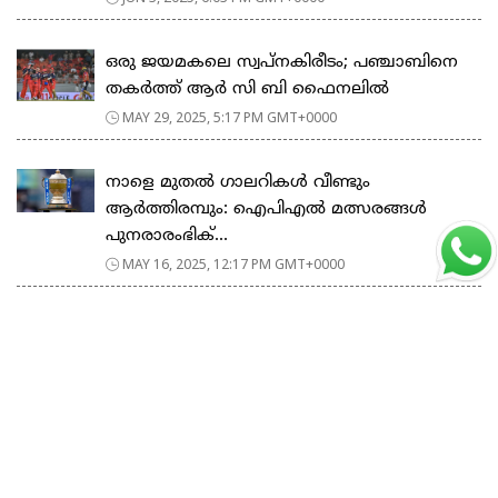
ഒരു ജയമകലെ സ്വപ്നകിരീടം; പഞ്ചാബിനെ
തകര്‍ത്ത് ആര്‍ സി ബി ഫൈനലില്‍
MAY 29, 2025, 5:17 PM GMT+0000
നാളെ മുതൽ ഗാലറികൾ വീണ്ടും
ആർത്തിരമ്പും: ഐപിഎൽ മത്സരങ്ങൾ
പുനരാരംഭിക്...
MAY 16, 2025, 12:17 PM GMT+0000