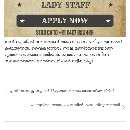
ഇന്ന് ഉച്ചയ്ക്ക് ശേഷമാണ് അപകടം സംഭവിച്ചതെന്നാണ്
കരുതുന്നത്. വൈകുന്നേരം നാല് മണിയോടെയാണ്
മൃതദേഹം കണ്ടെത്തിയത്. പേരാമംഗലം പൊലീസ്
സ്ഥലത്തെത്തി മേല്‍നടപടികള്‍ സ്വീകരിച്ചു.
പ്ലസ് വൺ ക്ലാസുകൾ 18മുതൽ: രണ്ടാം അലോട്മെന്റ് 9ന്
പാലൂരിലെ നായച്ചം പറമ്പിൽ കമല നിര്യാതയായി