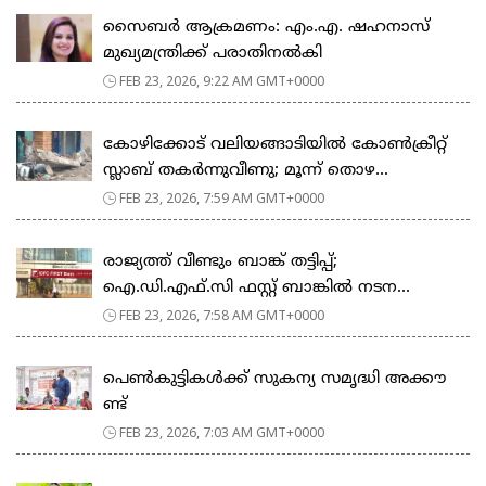
സൈബർ ആക്രമണം: എം.എ. ഷഹനാസ്
മുഖ്യമന്ത്രിക്ക് പരാതിനൽകി
FEB 23, 2026, 9:22 AM GMT+0000
കോഴിക്കോട് വലിയങ്ങാടിയിൽ കോൺക്രീറ്റ്
സ്ലാബ് തകർന്നുവീണു; മൂന്ന് തൊഴ...
FEB 23, 2026, 7:59 AM GMT+0000
രാജ്യത്ത് വീണ്ടും ബാങ്ക് തട്ടിപ്പ്;
ഐ.ഡി.എഫ്.സി ഫസ്റ്റ് ബാങ്കിൽ നടന...
FEB 23, 2026, 7:58 AM GMT+0000
പെ​ൺ​കു​ട്ടി​ക​ൾ​ക്ക് സു​ക​ന്യ സ​മൃ​ദ്ധി അ​ക്കൗ​
ണ്ട്
FEB 23, 2026, 7:03 AM GMT+0000