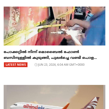
പോക്കറ്റിൽ നിന്ന് മൊബൈൽ ഫോൺ
ബസിനുള്ളിൽ കുടുങ്ങി, പുലർച്ചെ വണ്ടി പൊള...
LATEST NEWS
JUN 23, 2026, 6:04 AM GMT+0000