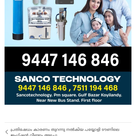
പ്രതിഷേധം കാരണം തുറന്നു നൽകിയ പയ്യോളി ടൗണിലെ
ജംഗ്ഷൻ വീണ്ടും അടച്ചു