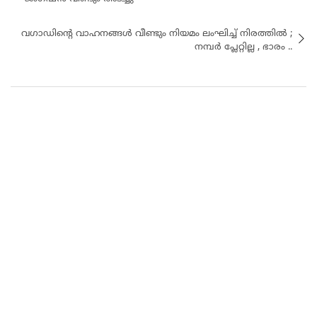
വഗാഡിന്റെ വാഹനങ്ങൾ വീണ്ടും നിയമം ലംഘിച്ച് നിരത്തിൽ ;
നമ്പർ പ്ലേറ്റില്ല , ഭാരം ..