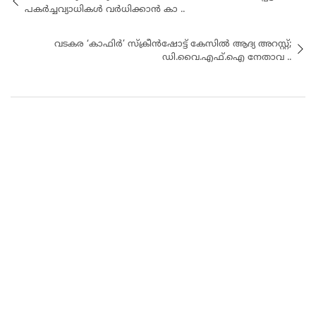
പകർച്ചവ്യാധികൾ വർധിക്കാൻ കാ ..
വടകര ‘കാഫിർ’ സ്ക്രീൻഷോട്ട് കേസിൽ ആദ്യ അറസ്റ്റ്;
ഡി.വൈ.എഫ്.ഐ നേതാവ ..