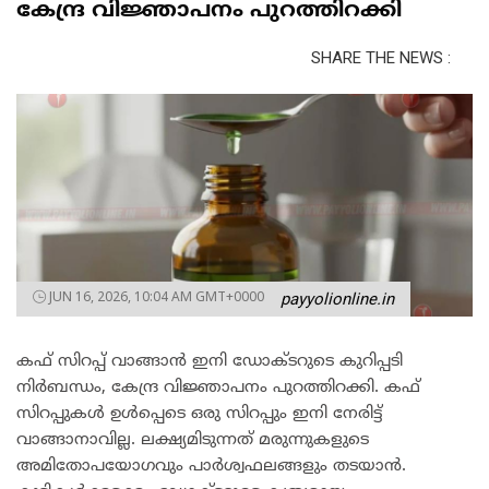
കേന്ദ്ര വിജ്ഞാപനം പുറത്തിറക്കി
SHARE THE NEWS :
JUN 16, 2026, 10:04 AM GMT+0000
payyolionline.in
കഫ് സിറപ്പ് വാങ്ങാൻ ഇനി ഡോക്ടറുടെ കുറിപ്പടി
നിർബന്ധം, കേന്ദ്ര വിജ്ഞാപനം പുറത്തിറക്കി. കഫ്
സിറപ്പുകൾ ഉൾപ്പെടെ ഒരു സിറപ്പും ഇനി നേരിട്ട്
വാങ്ങാനാവില്ല. ലക്ഷ്യമിടുന്നത് മരുന്നുകളുടെ
അമിതോപയോഗവും പാർശ്വഫലങ്ങളും തടയാൻ.